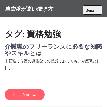
Skip
自由度が高い働き方
to
Menu
content
Open
main
menu
タグ:
資格勉強
介護職のフリーランスに必要な知識
やスキルとは
未経験で介護の資格なしの状態であっても、介護職とし
[…]
Read More →