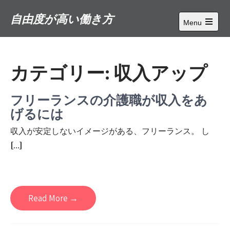
Skip
自由度が高い働き方
to
Menu
content
Open
main
menu
カテゴリー:
収入アップ
フリーランスの介護職が収入をあ
げるには
収入が安定しないイメージがある、フリーランス。 し
[…]
Read More →